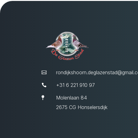
rondijkshoorn.deglazenstad@gmail.

+31 6 221 910 97

Molenlaan 84

2675 CG Honselersdijk