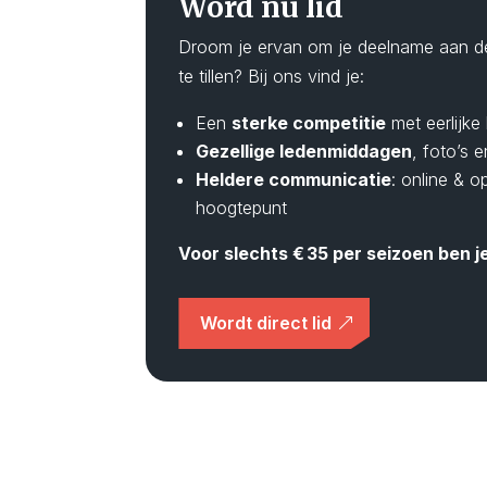
Word nu lid
Droom je ervan om je deelname aan de
te tillen? Bij ons vind je:
Een
sterke competitie
met eerlijke
Gezellige ledenmiddagen
, foto’s e
Heldere communicatie
: online & o
hoogtepunt
Voor slechts € 35 per seizoen ben je 
Wordt direct lid