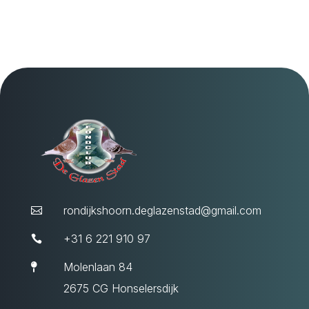
rondijkshoorn.deglazenstad@gmail.com

+31 6 221 910 97

Molenlaan 84

2675 CG Honselersdijk