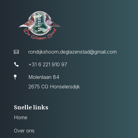
rondijkshoorn.deglazenstad@gmail.com

+31 6 221 910 97

Molenlaan 84

2675 CG Honselersdijk
Snelle links
Home
Over ons